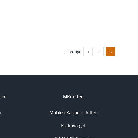
Vorige
1
2
3
ren
MKunited
en
MobieleKappersUnited
Radioweg 4