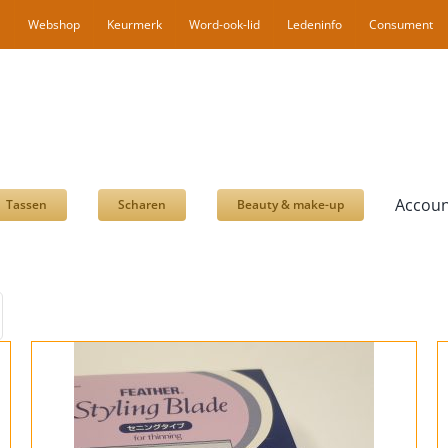
l
Webshop
Keurmerk
Word-ook-lid
Ledeninfo
Consument
Accoun
Tassen
Scharen
Beauty & make-up