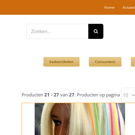
Ga
Home
Actuee
naar
inhoud
Zoeken
naar:
kadoartikelen
Consument
Producten
21 - 27
van
27
. Producten op pagina