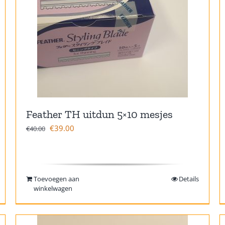
Feather TH uitdun 5×10 mesjes
€
39.00
€
40.00
Toevoegen aan
Details
winkelwagen