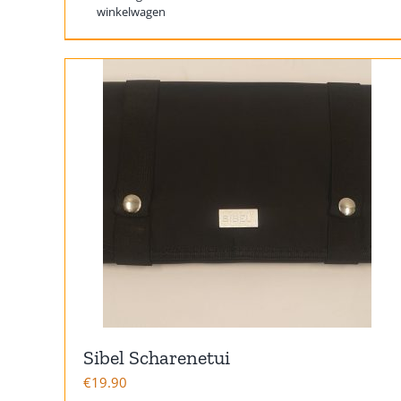
winkelwagen
Sibel Scharenetui
€
19.90