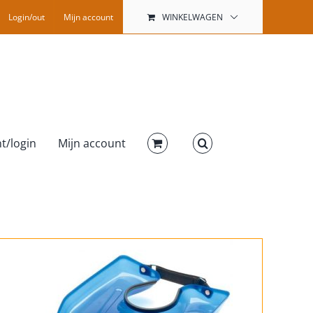
Login/out
Mijn account
WINKELWAGEN
t/login
Mijn account