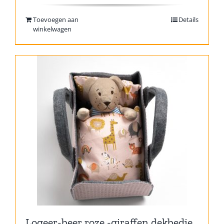
Toevoegen aan
Details
winkelwagen
Logeer-beer roze -giraffen dekbedje