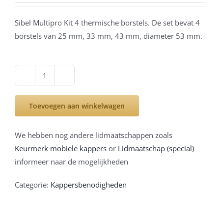
Sibel Multipro Kit 4 thermische borstels. De set bevat 4
borstels van 25 mm, 33 mm, 43 mm, diameter 53 mm.
Sibel
Multipro
Toevoegen aan winkelwagen
Kit
4
thermische
We hebben nog andere lidmaatschappen zoals
borstels
Keurmerk mobiele kappers
or
Lidmaatschap (special)
aantal
informeer naar de mogelijkheden
Categorie:
Kappersbenodigheden