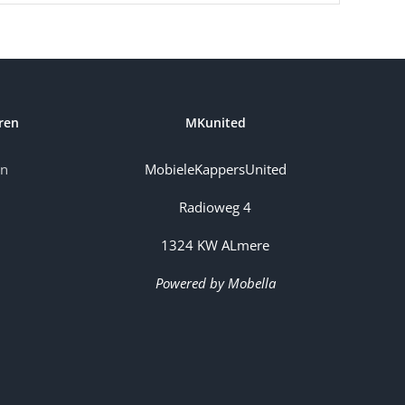
ren
MKunited
en
MobieleKappersUnited
Radioweg 4
1324 KW ALmere
Powered by Mobella