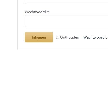
Wachtwoord
*
Onthouden
Wachtwoord v
Inloggen