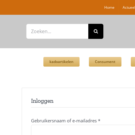
Ga
Home
Actuee
naar
inhoud
Zoeken
naar:
kadoartikelen
Consument
Inloggen
Gebruikersnaam of e-mailadres
*