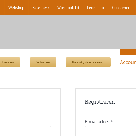
l
Webshop
Keurmerk
Word-ook-lid
Ledeninfo
Consument
Accoun
Tassen
Scharen
Beauty & make-up
Registreren
E-mailadres
*