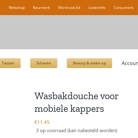
l
Webshop
Keurmerk
Word-ook-lid
Ledeninfo
Consument
Accoun
Tassen
Scharen
Beauty & make-up
Wasbakdouche voor
mobiele kappers
€
11.45
3 op voorraad (kan nabesteld worden)