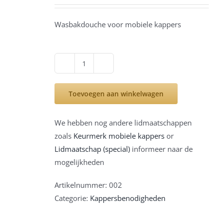
Wasbakdouche voor mobiele kappers
Wasbakdouche
voor
Toevoegen aan winkelwagen
mobiele
kappers
aantal
We hebben nog andere lidmaatschappen
zoals
Keurmerk mobiele kappers
or
Lidmaatschap (special)
informeer naar de
mogelijkheden
Artikelnummer:
002
Categorie:
Kappersbenodigheden