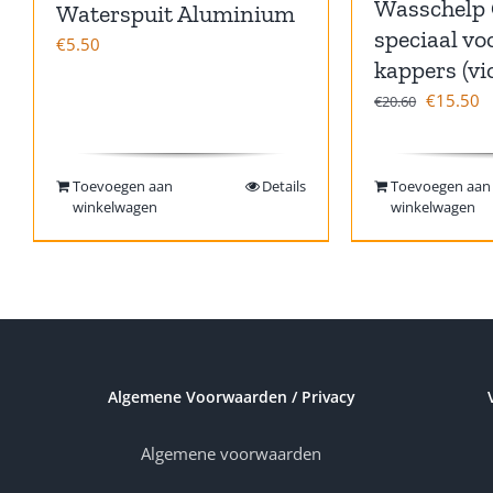
Wasschelp 
Waterspuit Aluminium
speciaal vo
€
5.50
kappers (vio
€
15.50
€
20.60
Toevoegen aan
Details
Toevoegen aan
winkelwagen
winkelwagen
Algemene Voorwaarden / Privacy
Algemene voorwaarden