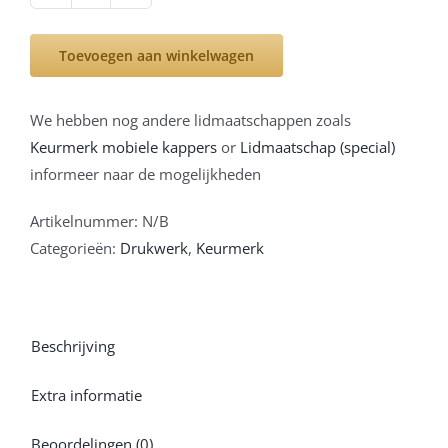
T-
shirt
Toevoegen aan winkelwagen
zwart.
Gratis
We hebben nog andere lidmaatschappen zoals
verzending
Keurmerk mobiele kappers
or
Lidmaatschap (special)
(kortingscode:
informeer naar de mogelijkheden
VERZ137)
aantal
Artikelnummer:
N/B
Categorieën:
Drukwerk
,
Keurmerk
Beschrijving
Extra informatie
Beoordelingen (0)