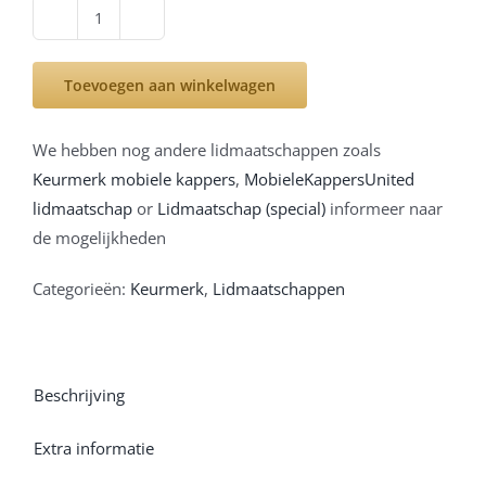
Keurmerk
mobiele
Toevoegen aan winkelwagen
kappers
aantal
We hebben nog andere lidmaatschappen zoals
Keurmerk mobiele kappers
,
MobieleKappersUnited
lidmaatschap
or
Lidmaatschap (special)
informeer naar
de mogelijkheden
Categorieën:
Keurmerk
,
Lidmaatschappen
Beschrijving
Extra informatie