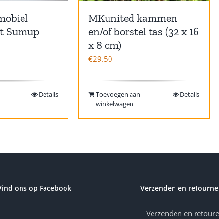
mobiel
MKunited kammen
at Sumup
en/of borstel tas (32 x 16
x 8 cm)
€
29.50
Details
Toevoegen aan
Details
winkelwagen
Vind ons op Facebook
Verzenden en retourne
Verzenden en retour