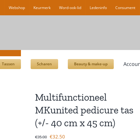
l
Webshop
Keurmerk
Word-ook-lid
Ledeninfo
Consument
Accoun
Tassen
Scharen
Beauty & make-up
Multifunctioneel
MKunited pedicure tas
(+/- 40 cm x 45 cm)
€
32.50
€
35.00