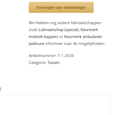
MKunited
Toevoegen aan winkelwagen
pedicure
tas
(+/-
We hebben nog andere lidmaatschappen
40
zoals
Lidmaatschap (special)
,
Keurmerk
cm
mobiele kappers
or
Keurmerk ambulante
x
pedicure
informeer naar de mogelijkheden
45
Artikelnummer:
7-1-2020
cm)
Categorie:
Tassen
aantal
)