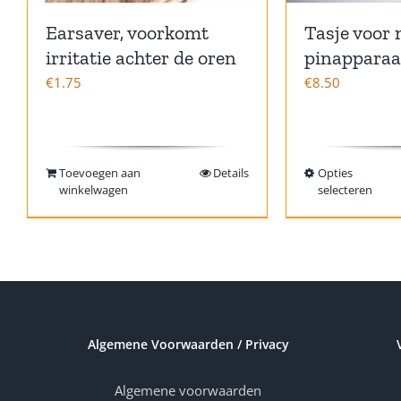
Earsaver, voorkomt
Tasje voor 
irritatie achter de oren
pinappara
€
1.75
€
8.50
Toevoegen aan
Details
Opties
winkelwagen
selecteren
Algemene Voorwaarden / Privacy
Algemene voorwaarden