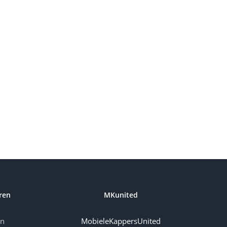
ren
MKunited
en
MobieleKappersUnited