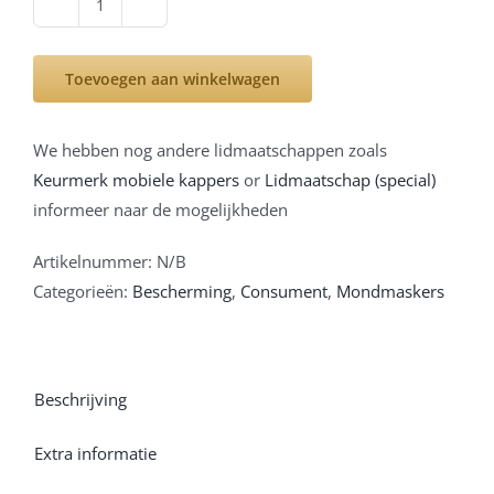
Mondmasker
herbruikbaar
-
Toevoegen aan winkelwagen
tijgerprint
aantal
We hebben nog andere lidmaatschappen zoals
Keurmerk mobiele kappers
or
Lidmaatschap (special)
informeer naar de mogelijkheden
Artikelnummer:
N/B
Categorieën:
Bescherming
,
Consument
,
Mondmaskers
Beschrijving
Extra informatie