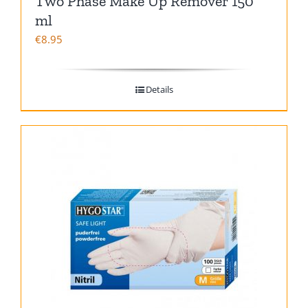
Two Phase Make Up Remover 150
ml
€
8.95
Details