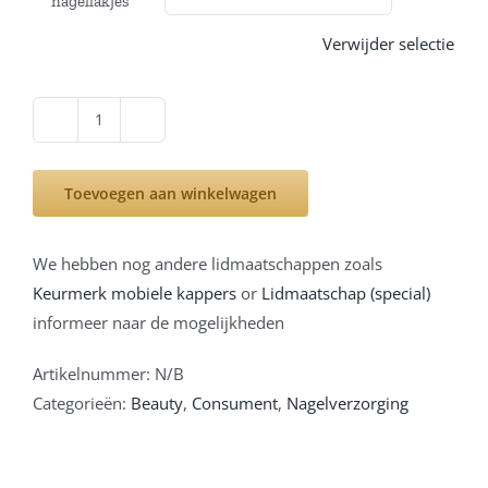
nagellakjes
Verwijder selectie
Ice
color
mini
Toevoegen aan winkelwagen
nagellakjes
(6ml)
We hebben nog andere lidmaatschappen zoals
aantal
Keurmerk mobiele kappers
or
Lidmaatschap (special)
informeer naar de mogelijkheden
Artikelnummer:
N/B
Categorieën:
Beauty
,
Consument
,
Nagelverzorging