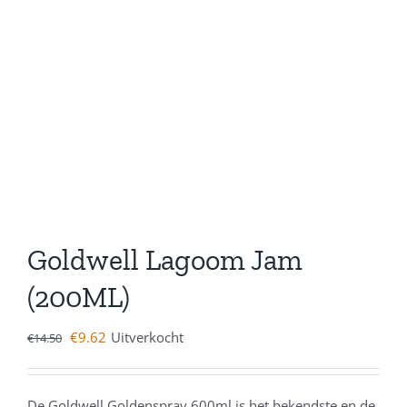
Goldwell Lagoom Jam
(200ML)
€
9.62
Uitverkocht
€
14.50
De Goldwell Goldenspray 600ml is het bekendste en de