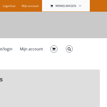
Login/out
Mijn account
WINKELWAGEN
t/login
Mijn account
s