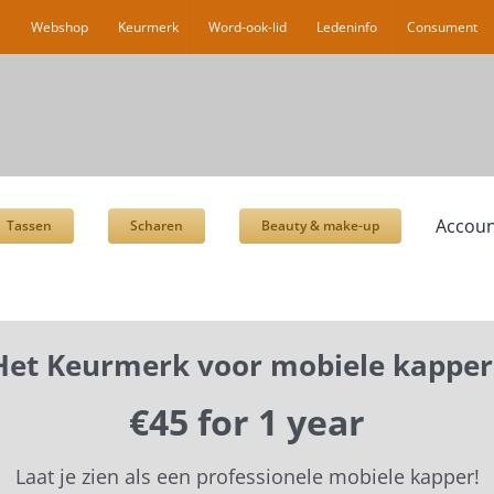
l
Webshop
Keurmerk
Word-ook-lid
Ledeninfo
Consument
Accoun
Tassen
Scharen
Beauty & make-up
Het Keurmerk voor mobiele kapper
€45 for 1 year
Laat je zien als een professionele mobiele kapper!