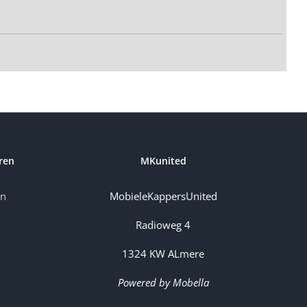
ren
MKunited
en
MobieleKappersUnited
Radioweg 4
1324 KW ALmere
Powered by Mobella