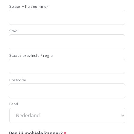
Straat + huisnummer
Stad
Staat / provincie / regio
Postcode
Land
Ben jij mobiele kapper?
*