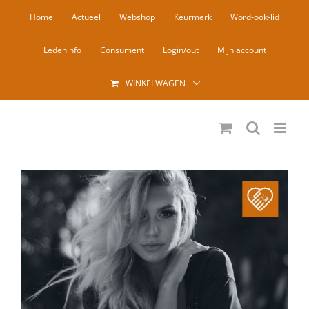
Ga
Home
Actueel
Webshop
Keurmerk
Word-ook-lid
naar
inhoud
Ledeninfo
Consument
Login/out
Mijn account
WINKELWAGEN